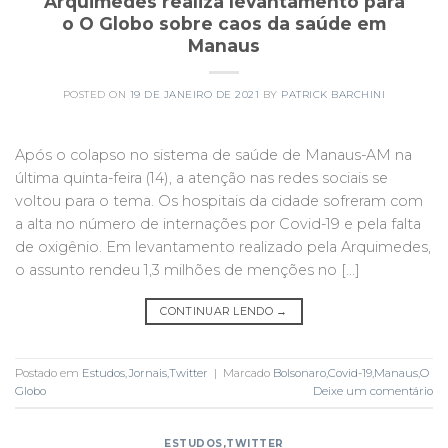
Arquimedes realiza levantamento para
o O Globo sobre caos da saúde em
Manaus
POSTED ON
19 DE JANEIRO DE 2021
BY
PATRICK BARCHINI
Após o colapso no sistema de saúde de Manaus-AM na
última quinta-feira (14), a atenção nas redes sociais se
voltou para o tema. Os hospitais da cidade sofreram com
a alta no número de internações por Covid-19 e pela falta
de oxigênio. Em levantamento realizado pela Arquimedes,
o assunto rendeu 1,3 milhões de menções no […]
CONTINUAR LENDO
→
Postado em
Estudos
,
Jornais
,
Twitter
|
Marcado
Bolsonaro
,
Covid-19
,
Manaus
,
O
Globo
Deixe um comentário
ESTUDOS
,
TWITTER