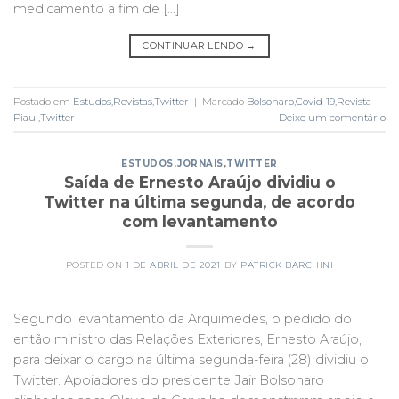
medicamento a fim de […]
CONTINUAR LENDO
→
Postado em
Estudos
,
Revistas
,
Twitter
|
Marcado
Bolsonaro
,
Covid-19
,
Revista
Piaui
,
Twitter
Deixe um comentário
ESTUDOS
,
JORNAIS
,
TWITTER
Saída de Ernesto Araújo dividiu o
Twitter na última segunda, de acordo
com levantamento
POSTED ON
1 DE ABRIL DE 2021
BY
PATRICK BARCHINI
Segundo levantamento da Arquimedes, o pedido do
então ministro das Relações Exteriores, Ernesto Araújo,
para deixar o cargo na última segunda-feira (28) dividiu o
Twitter. Apoiadores do presidente Jair Bolsonaro