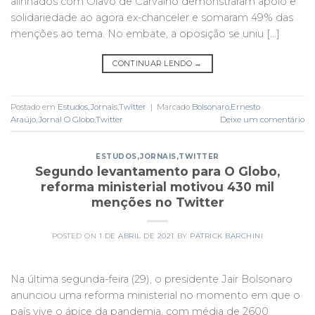
alinhados com Olavo de Carvalho demonstraram apoio e
solidariedade ao agora ex-chanceler e somaram 49% das
menções ao tema. No embate, a oposição se uniu […]
CONTINUAR LENDO
→
Postado em
Estudos
,
Jornais
,
Twitter
|
Marcado
Bolsonaro
,
Ernesto
Araújo
,
Jornal O Globo
,
Twitter
Deixe um comentário
ESTUDOS
,
JORNAIS
,
TWITTER
Segundo levantamento para O Globo,
reforma ministerial motivou 430 mil
menções no Twitter
POSTED ON
1 DE ABRIL DE 2021
BY
PATRICK BARCHINI
Na última segunda-feira (29), o presidente Jair Bolsonaro
anunciou uma reforma ministerial no momento em que o
país vive o ápice da pandemia, com média de 2600