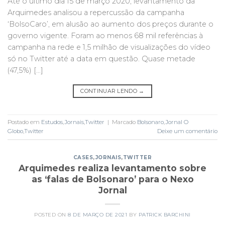
Até o último dia 15 de março 2020, levantamento da
Arquimedes analisou a repercussão da campanha
‘BolsoCaro’, em alusão ao aumento dos preços durante o
governo vigente. Foram ao menos 68 mil referências à
campanha na rede e 1,5 milhão de visualizações do vídeo
só no Twitter até a data em questão. Quase metade
(47,5%) […]
CONTINUAR LENDO
→
Postado em
Estudos
,
Jornais
,
Twitter
|
Marcado
Bolsonaro
,
Jornal O
Globo
,
Twitter
Deixe um comentário
CASES
,
JORNAIS
,
TWITTER
Arquimedes realiza levantamento sobre
as ‘falas de Bolsonaro’ para o Nexo
Jornal
POSTED ON
8 DE MARÇO DE 2021
BY
PATRICK BARCHINI