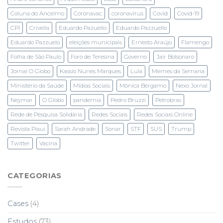
Coluna do Ancelmo
Coronavac
coronavírus
Covid
Covid-19
CPI
Crivella
Eduardo Pazuello
Eduardo Pazzuello
Eduardo Pazzuelo
eleições municipais
Ernesto Araújo
Flamengo
Folha de São Paulo
Foro de Teresina
Governo
Jair Bolsonaro
Jornal O Globo
Kassio Nunes Marques
Lula
Memes da Semana
Ministério da Saúde
Mídias Sociais
Mônica Bergamo
Nexo Jornal
Neymar
O Globo
pandemia
Pedro Bruzzi
Petrobras
Rede de Pesquisa Solidária
Redes Sociais
Redes Sociais Online
Revista Piaui
Sarah Andrade
Sonar
STF
SUS
Trump
Twitter
Vacina
CATEGORIAS
Cases
(4)
Estudos
(73)