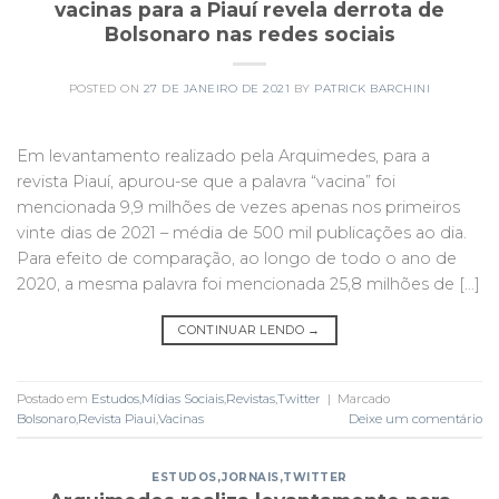
vacinas para a Piauí revela derrota de
Bolsonaro nas redes sociais
POSTED ON
27 DE JANEIRO DE 2021
BY
PATRICK BARCHINI
Em levantamento realizado pela Arquimedes, para a
revista Piauí, apurou-se que a palavra “vacina” foi
mencionada 9,9 milhões de vezes apenas nos primeiros
vinte dias de 2021 – média de 500 mil publicações ao dia.
Para efeito de comparação, ao longo de todo o ano de
2020, a mesma palavra foi mencionada 25,8 milhões de […]
CONTINUAR LENDO
→
Postado em
Estudos
,
Mídias Sociais
,
Revistas
,
Twitter
|
Marcado
Bolsonaro
,
Revista Piaui
,
Vacinas
Deixe um comentário
ESTUDOS
,
JORNAIS
,
TWITTER