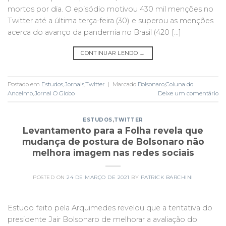
mortos por dia. O episódio motivou 430 mil menções no
Twitter até a última terça-feira (30) e superou as menções
acerca do avanço da pandemia no Brasil (420 […]
CONTINUAR LENDO
→
Postado em
Estudos
,
Jornais
,
Twitter
|
Marcado
Bolsonaro
,
Coluna do
Ancelmo
,
Jornal O Globo
Deixe um comentário
ESTUDOS
,
TWITTER
Levantamento para a Folha revela que
mudança de postura de Bolsonaro não
melhora imagem nas redes sociais
POSTED ON
24 DE MARÇO DE 2021
BY
PATRICK BARCHINI
Estudo feito pela Arquimedes revelou que a tentativa do
presidente Jair Bolsonaro de melhorar a avaliação do