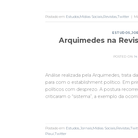
Postado em
Estudos
,
Mídias Sociais
,
Revistas
,
Twitter
|
M
ESTUDOS
,
JO
Arquimedes na Revis
POSTED ON
1
Análise realizada pela Arquimedes, trata
para com o establishment político. Em p
políticos com desprezo. A postura recorr
criticaram o “sistema”, a exemplo da ocorr
Postado em
Estudos
,
Jornais
,
Mídias Sociais
,
Revistas
,
Twit
Piaui
,
Twitter