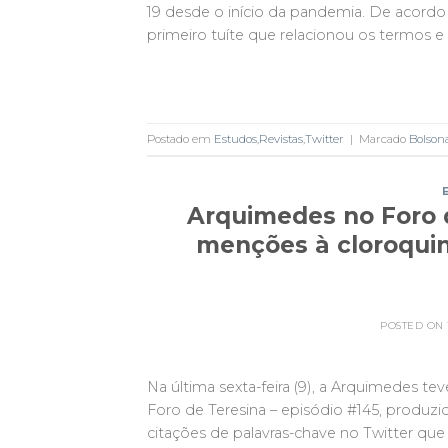
19 desde o início da pandemia. De acordo c
primeiro tuíte que relacionou os termos 
Postado em
Estudos
,
Revistas
,
Twitter
|
Marcado
Bolson
Arquimedes no Foro 
menções à cloroquin
POSTED ON
Na última sexta-feira (9), a Arquimedes t
Foro de Teresina – episódio #145, produzido
citações de palavras-chave no Twitter q