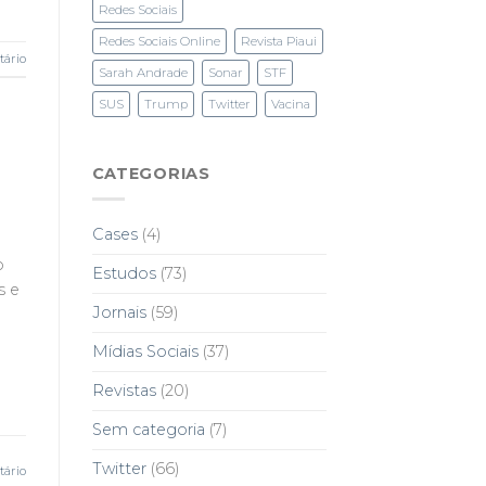
Redes Sociais
Redes Sociais Online
Revista Piaui
ário
Sarah Andrade
Sonar
STF
SUS
Trump
Twitter
Vacina
CATEGORIAS
Cases
(4)
o
Estudos
(73)
s e
Jornais
(59)
Mídias Sociais
(37)
Revistas
(20)
Sem categoria
(7)
Twitter
(66)
ário