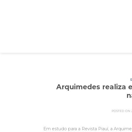
Skip
to
content
Arquimedes realiza 
n
POSTED ON
Em estudo para a Revista Piauí, a Arquime