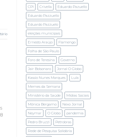
CPI
Crivella
Eduardo Pazuello
Eduardo Pazzuello
Eduardo Pazzuelo
eleições municipais
ário
Ernesto Araújo
Flamengo
Folha de São Paulo
Foro de Teresina
Governo
Jair Bolsonaro
Jornal O Globo
Kassio Nunes Marques
Lula
Memes da Semana
Ministério da Saúde
Mídias Sociais
Mônica Bergamo
Nexo Jornal
s
Neymar
O Globo
pandemia
,8
Pedro Bruzzi
Petrobras
Rede de Pesquisa Solidária