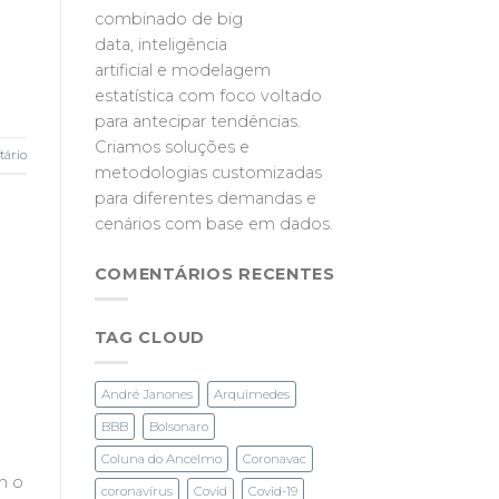
combinado de big
data, inteligência
artificial e modelagem
estatística com foco voltado
para antecipar tendências.
Criamos soluções e
ário
metodologias customizadas
para diferentes demandas e
cenários com base em dados.
COMENTÁRIOS RECENTES
TAG CLOUD
André Janones
Arquimedes
BBB
Bolsonaro
Coluna do Ancelmo
Coronavac
m o
coronavírus
Covid
Covid-19