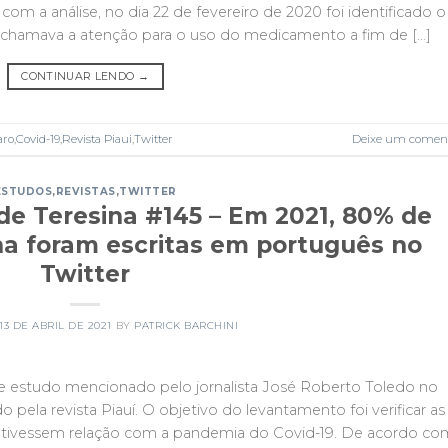
om a análise, no dia 22 de fevereiro de 2020 foi identificado o
e chamava a atenção para o uso do medicamento a fim de […]
CONTINUAR LENDO
→
aro
,
Covid-19
,
Revista Piaui
,
Twitter
Deixe um coment
ESTUDOS
,
REVISTAS
,
TWITTER
de Teresina #145 – Em 2021, 80% de
a foram escritas em português no
Twitter
13 DE ABRIL DE 2021
BY
PATRICK BARCHINI
eve estudo mencionado pelo jornalista José Roberto Toledo no
 pela revista Piauí. O objetivo do levantamento foi verificar as
ue tivessem relação com a pandemia do Covid-19. De acordo co