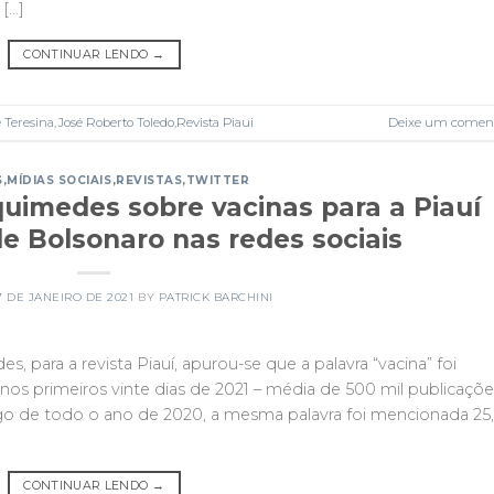
[…]
CONTINUAR LENDO
→
 Teresina
,
José Roberto Toledo
,
Revista Piaui
Deixe um coment
S
,
MÍDIAS SOCIAIS
,
REVISTAS
,
TWITTER
imedes sobre vacinas para a Piauí
de Bolsonaro nas redes sociais
7 DE JANEIRO DE 2021
BY
PATRICK BARCHINI
 para a revista Piauí, apurou-se que a palavra “vacina” foi
os primeiros vinte dias de 2021 – média de 500 mil publicaçõe
ngo de todo o ano de 2020, a mesma palavra foi mencionada 25
CONTINUAR LENDO
→