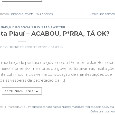
arcado
Bolsonaro
,
Revista Piaui
,
Vacinas
Deixe um coment
RNAIS
,
MÍDIAS SOCIAIS
,
REVISTAS
,
TWITTER
ta Piauí – ACABOU, P*RRA, TÁ OK?
4 DE OUTUBRO DE 2020
BY
PATRICK BARCHINI
 da mudança de postura do governo do Presidente Jair Bolsonar
rimeiro momento, membros do governo tratavam as instituiçõe
ente culminou, inclusive, na convocação de manifestações que
ida às vésperas da decretação da […]
CONTINUAR LENDO
→
ter
|
Marcado
Arquimedes
,
Bolsonaro
,
Kassio Nunes Marques
,
Mídias Sociais
,
Revista
Deixe um coment