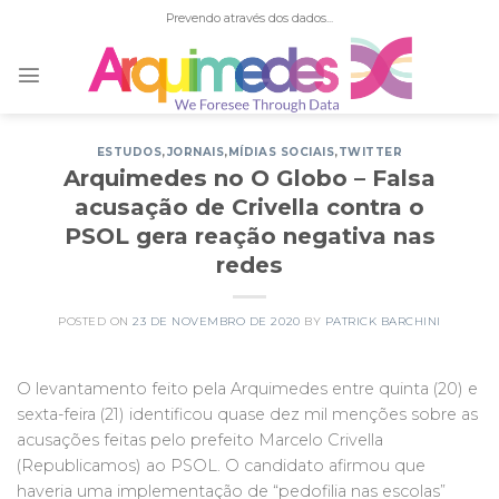
Skip
Prevendo através dos dados...
to
content
ESTUDOS
,
JORNAIS
,
MÍDIAS SOCIAIS
,
TWITTER
Arquimedes no O Globo – Falsa
acusação de Crivella contra o
PSOL gera reação negativa nas
redes
POSTED ON
23 DE NOVEMBRO DE 2020
BY
PATRICK BARCHINI
O levantamento feito pela Arquimedes entre quinta (20) e
sexta-feira (21) identificou quase dez mil menções sobre as
acusações feitas pelo prefeito Marcelo Crivella
(Republicamos) ao PSOL. O candidato afirmou que
haveria uma implementação de “pedofilia nas escolas”