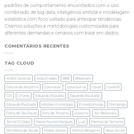
padrões de comportamento encontrados com o uso
combinado de big data, inteligência artificial e modelagem
estatística com foco voltado para antecipar tendências.
Criamos soluções e metodologias customizadas para
diferentes demandas e cenários com base em dados.
COMENTÁRIOS RECENTES
TAG CLOUD
André Janones
Arquimedes
BBB
Bolsonaro
Coluna do Ancelmo
Coronavac
coronavírus
Covid
Covid-19
CPI
Crivella
Eduardo Pazuello
Eduardo Pazzuello
Eduardo Pazzuelo
eleições municipais
Ernesto Araújo
Flamengo
Folha de São Paulo
Foro de Teresina
Governo
Jair Bolsonaro
Jornal O Globo
Kassio Nunes Marques
Lula
Memes da Semana
Ministério da Saúde
Mídias Sociais
Mônica Bergamo
Nexo Jornal