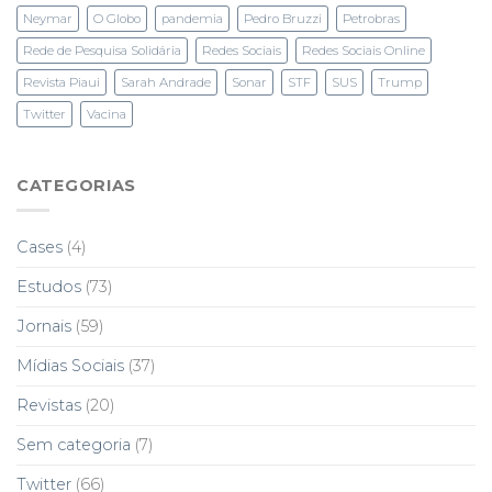
Neymar
O Globo
pandemia
Pedro Bruzzi
Petrobras
Rede de Pesquisa Solidária
Redes Sociais
Redes Sociais Online
Revista Piaui
Sarah Andrade
Sonar
STF
SUS
Trump
Twitter
Vacina
CATEGORIAS
Cases
(4)
Estudos
(73)
Jornais
(59)
Mídias Sociais
(37)
Revistas
(20)
Sem categoria
(7)
Twitter
(66)