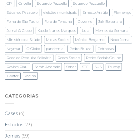
CPI
Crivella
Eduardo Pazuello
Eduardo Pazzuello
Eduardo Pazzuelo
eleições municipais
Ernesto Araújo
Flamengo
Folha de São Paulo
Foro de Teresina
Governo
Jair Bolsonaro
Jornal O Globo
Kassio Nunes Marques
Lula
Memes da Semana
Ministério da Saúde
Mídias Sociais
Mônica Bergamo
Nexo Jornal
Neymar
O Globo
pandemia
Pedro Bruzzi
Petrobras
Rede de Pesquisa Solidária
Redes Sociais
Redes Sociais Online
Revista Piaui
Sarah Andrade
Sonar
STF
SUS
Trump
Twitter
Vacina
CATEGORIAS
Cases
(4)
Estudos
(73)
Jornais
(59)