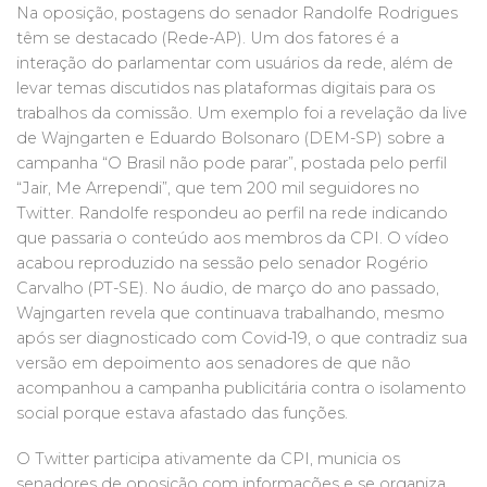
Na oposição, postagens do senador Randolfe Rodrigues
têm se destacado (Rede-AP). Um dos fatores é a
interação do parlamentar com usuários da rede, além de
levar temas discutidos nas plataformas digitais para os
trabalhos da comissão. Um exemplo foi a revelação da live
de Wajngarten e Eduardo Bolsonaro (DEM-SP) sobre a
campanha “O Brasil não pode parar”, postada pelo perfil
“Jair, Me Arrependi”, que tem 200 mil seguidores no
Twitter. Randolfe respondeu ao perfil na rede indicando
que passaria o conteúdo aos membros da CPI. O vídeo
acabou reproduzido na sessão pelo senador Rogério
Carvalho (PT-SE). No áudio, de março do ano passado,
Wajngarten revela que continuava trabalhando, mesmo
após ser diagnosticado com Covid-19, o que contradiz sua
versão em depoimento aos senadores de que não
acompanhou a campanha publicitária contra o isolamento
social porque estava afastado das funções.
O Twitter participa ativamente da CPI, municia os
senadores de oposição com informações e se organiza