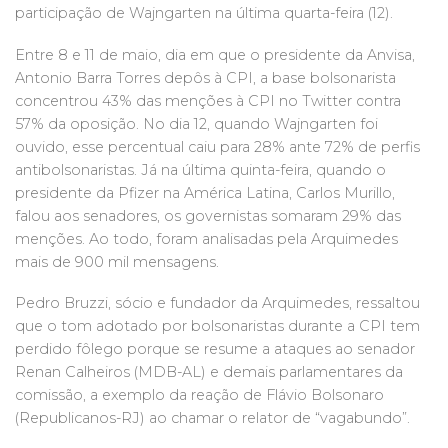
participação de Wajngarten na última quarta-feira (12).
Entre 8 e 11 de maio, dia em que o presidente da Anvisa,
Antonio Barra Torres depôs à CPI, a base bolsonarista
concentrou 43% das menções à CPI no Twitter contra
57% da oposição. No dia 12, quando Wajngarten foi
ouvido, esse percentual caiu para 28% ante 72% de perfis
antibolsonaristas. Já na última quinta-feira, quando o
presidente da Pfizer na América Latina, Carlos Murillo,
falou aos senadores, os governistas somaram 29% das
menções. Ao todo, foram analisadas pela Arquimedes
mais de 900 mil mensagens.
Pedro Bruzzi, sócio e fundador da Arquimedes, ressaltou
que o tom adotado por bolsonaristas durante a CPI tem
perdido fôlego porque se resume a ataques ao senador
Renan Calheiros (MDB-AL) e demais parlamentares da
comissão, a exemplo da reação de Flávio Bolsonaro
(Republicanos-RJ) ao chamar o relator de “vagabundo”.