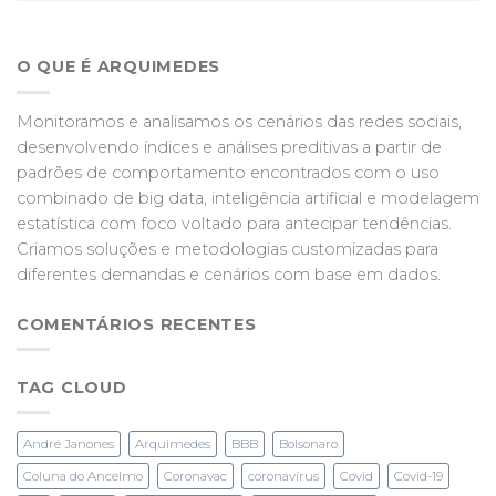
O QUE É ARQUIMEDES
Monitoramos e analisamos os cenários das redes sociais,
desenvolvendo índices e análises preditivas a partir de
padrões de comportamento encontrados com o uso
combinado de big data, inteligência artificial e modelagem
estatística com foco voltado para antecipar tendências.
Criamos soluções e metodologias customizadas para
diferentes demandas e cenários com base em dados.
COMENTÁRIOS RECENTES
TAG CLOUD
André Janones
Arquimedes
BBB
Bolsonaro
Coluna do Ancelmo
Coronavac
coronavírus
Covid
Covid-19