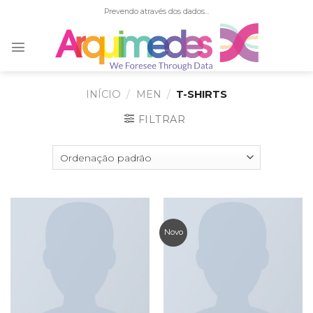
Skip
Prevendo através dos dados...
to
content
INÍCIO
/
MEN
/
T-SHIRTS
FILTRAR
Novo